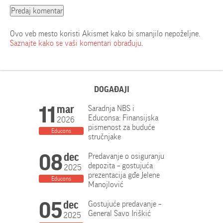
Ovo veb mesto koristi Akismet kako bi smanjilo nepoželjne.
Saznajte kako se vaši komentari obrađuju
.
DOGAĐAJI
11
mar
Saradnja NBS i
Educonsa: Finansijska
2026
pismenost za buduće
Educons
stručnjake
08
dec
Predavanje o osiguranju
depozita – gostujuća
2025
prezentacija gđe Jelene
Educons
Manojlović
05
dec
Gostujuće predavanje –
General Savo Iriškić
2025