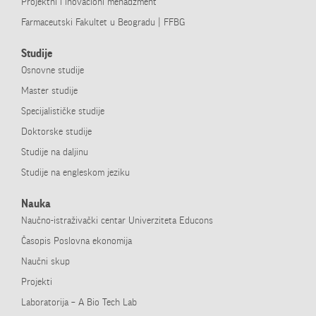
Projektni i inovacioni menadžment
Farmaceutski Fakultet u Beogradu | FFBG
Studije
Osnovne studije
Master studije
Specijalističke studije
Doktorske studije
Studije na daljinu
Studije na engleskom jeziku
Nauka
Naučno-­istraživački centar Univerziteta Educons
Časopis Poslovna ekonomija
Naučni skup
Projekti
Laboratorija – A Bio Tech Lab