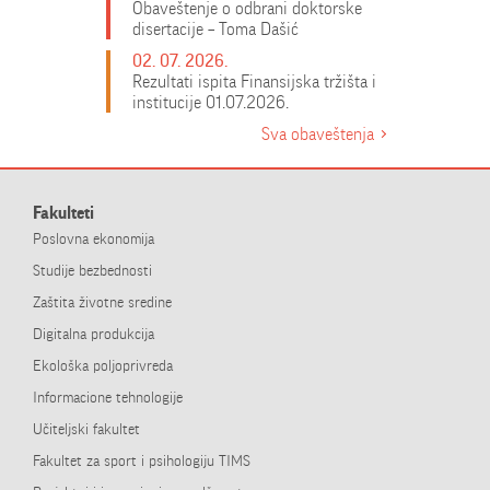
Obaveštenje o odbrani doktorske
disertacije – Toma Dašić
02. 07. 2026.
Rezultati ispita Finansijska tržišta i
institucije 01.07.2026.
Sva obaveštenja
Fakulteti
Poslovna ekonomija
Studije bezbednosti
Zaštita životne sredine
Digitalna produkcija
Ekološka poljoprivreda
Informacione tehnologije
Učiteljski fakultet
Fakultet za sport i psihologiju TIMS