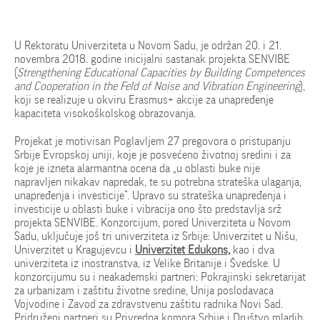
U Rektoratu Univerziteta u Novom Sadu, je održan 20. i 21.
novembra 2018. godine inicijalni sastanak projekta SENVIBE
(
Strengthening Educational Capacities by Building Competences
and Cooperation in the Feld of Noise and Vibration Engineering
),
koji se realizuje u okviru Erasmus+ akcije za unapređenje
kapaciteta visokoškolskog obrazovanja.
Projekat je motivisan Poglavljem 27 pregovora o pristupanju
Srbije Evropskoj uniji, koje je posvećeno životnoj sredini i za
koje je izneta alarmantna ocena da „u oblasti buke nije
napravljen nikakav napredak, te su potrebna strateška ulaganja,
unapređenja i investicije“. Upravo su strateška unapređenja i
investicije u oblasti buke i vibracija ono što predstavlja srž
projekta SENVIBE. Konzorcijum, pored Univerziteta u Novom
Sadu, uključuje još tri univerziteta iz Srbije: Univerzitet u Nišu,
Univerzitet u Kragujevcu i
Univerzitet Edukons,
kao i dva
univerziteta iz inostranstva, iz Velike Britanije i Švedske. U
konzorcijumu su i neakademski partneri: Pokrajinski sekretarijat
za urbanizam i zaštitu životne sredine, Unija poslodavaca
Vojvodine i Zavod za zdravstvenu zaštitu radnika Novi Sad.
Pridruženi partneri su Privredna komora Srbije i Društvo mladih