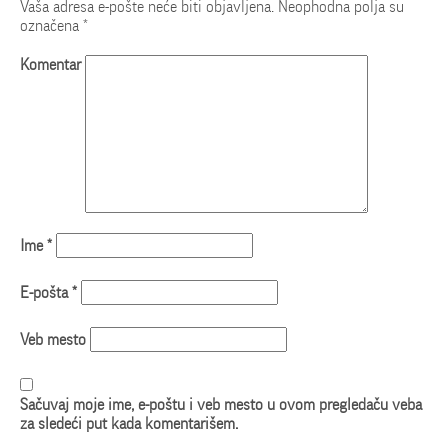
Vaša adresa e-pošte neće biti objavljena.
Neophodna polja su
označena
*
Komentar
Ime
*
E-pošta
*
Veb mesto
Sačuvaj moje ime, e-poštu i veb mesto u ovom pregledaču veba
za sledeći put kada komentarišem.