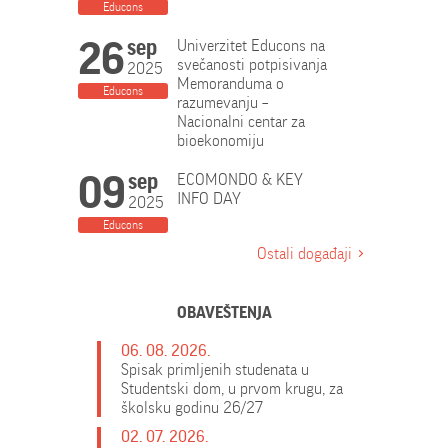
Educons
26
sep
Univerzitet Educons na
svečanosti potpisivanja
2025
Memoranduma o
Educons
razumevanju –
Nacionalni centar za
bioekonomiju
09
sep
ECOMONDO & KEY
INFO DAY
2025
Educons
Ostali događaji
OBAVEŠTENJA
06. 08. 2026.
Spisak primljenih studenata u
Studentski dom, u prvom krugu, za
školsku godinu 26/27
02. 07. 2026.