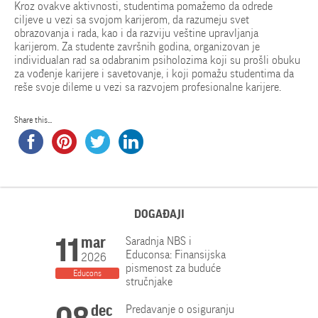
Kroz ovakve aktivnosti, studentima pomažemo da odrede
ciljeve u vezi sa svojom karijerom, da razumeju svet
obrazovanja i rada, kao i da razviju veštine upravljanja
karijerom. Za studente završnih godina, organizovan je
individualan rad sa odabranim psiholozima koji su prošli obuku
za vođenje karijere i savetovanje, i koji pomažu studentima da
reše svoje dileme u vezi sa razvojem profesionalne karijere.
Share this...
DOGAĐAJI
11
mar
Saradnja NBS i
Educonsa: Finansijska
2026
pismenost za buduće
Educons
stručnjake
dec
Predavanje o osiguranju