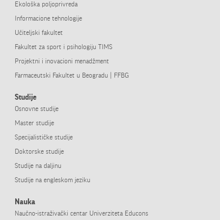
Ekološka poljoprivreda
Informacione tehnologije
Učiteljski fakultet
Fakultet za sport i psihologiju TIMS
Projektni i inovacioni menadžment
Farmaceutski Fakultet u Beogradu | FFBG
Studije
Osnovne studije
Master studije
Specijalističke studije
Doktorske studije
Studije na daljinu
Studije na engleskom jeziku
Nauka
Naučno-­istraživački centar Univerziteta Educons