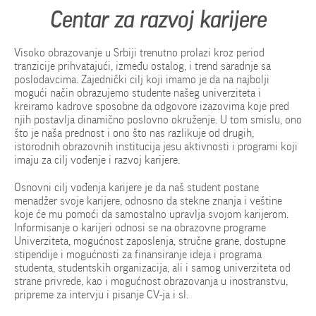
Centar za razvoj karijere
Visoko obrazovanje u Srbiji trenutno prolazi kroz period
tranzicije prihvatajući, između ostalog, i trend saradnje sa
poslodavcima. Zajednički cilj koji imamo je da na najbolji
mogući način obrazujemo studente našeg univerziteta i
kreiramo kadrove sposobne da odgovore izazovima koje pred
njih postavlja dinamično poslovno okruženje. U tom smislu, ono
što je naša prednost i ono što nas razlikuje od drugih,
istorodnih obrazovnih institucija jesu aktivnosti i programi koji
imaju za cilj vođenje i razvoj karijere.
Osnovni cilj vođenja karijere je da naš student postane
menadžer svoje karijere, odnosno da stekne znanja i veštine
koje će mu pomoći da samostalno upravlja svojom karijerom.
Informisanje o karijeri odnosi se na obrazovne programe
Univerziteta, mogućnost zaposlenja, stručne grane, dostupne
stipendije i mogućnosti za finansiranje ideja i programa
studenta, studentskih organizacija, ali i samog univerziteta od
strane privrede, kao i mogućnost obrazovanja u inostranstvu,
pripreme za intervju i pisanje CV-ja i sl.