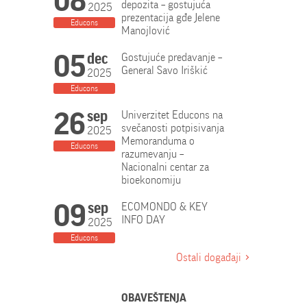
08
depozita – gostujuća
2025
prezentacija gđe Jelene
Educons
Manojlović
05
dec
Gostujuće predavanje –
General Savo Iriškić
2025
Educons
26
sep
Univerzitet Educons na
svečanosti potpisivanja
2025
Memoranduma o
Educons
razumevanju –
Nacionalni centar za
bioekonomiju
09
sep
ECOMONDO & KEY
INFO DAY
2025
Educons
Ostali događaji
OBAVEŠTENJA