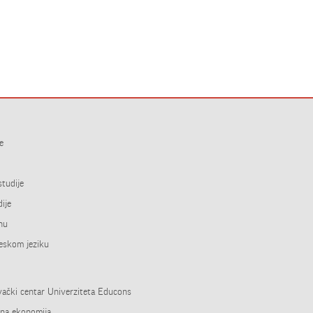
e
studije
ije
inu
leskom jeziku
ivački centar Univerziteta Educons
vna ekonomija