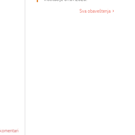
Sva obaveštenja
 komentari