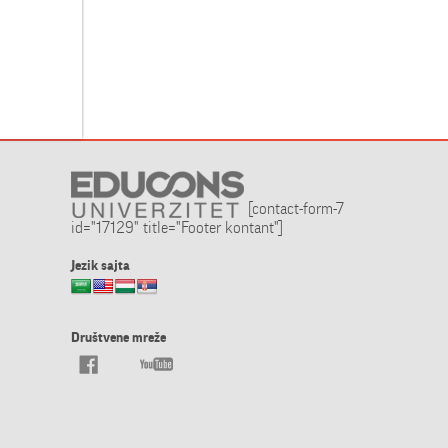
[contact-form-7
id="17129" title="Footer kontant"]
Jezik sajta
Društvene mreže