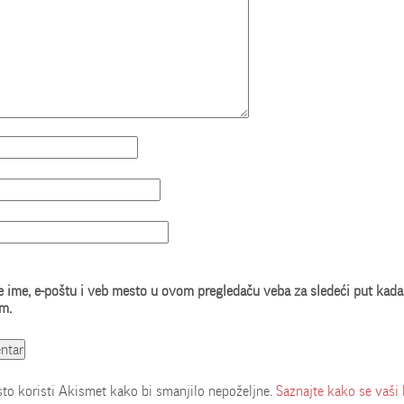
 ime, e-poštu i veb mesto u ovom pregledaču veba za sledeći put kada
m.
o koristi Akismet kako bi smanjilo nepoželjne.
Saznajte kako se vaši