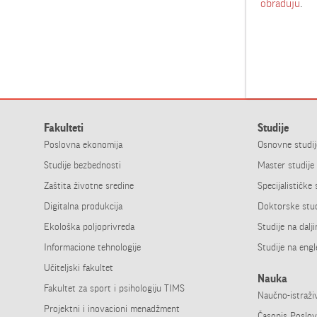
obrađuju
.
Fakulteti
Studije
Poslovna ekonomija
Osnovne studij
Studije bezbednosti
Master studije
Zaštita životne sredine
Specijalističke 
Digitalna produkcija
Doktorske stud
Ekološka poljoprivreda
Studije na dalj
Informacione tehnologije
Studije na eng
Učiteljski fakultet
Nauka
Fakultet za sport i psihologiju TIMS
Naučno-­istraž
Projektni i inovacioni menadžment
Časopis Poslo