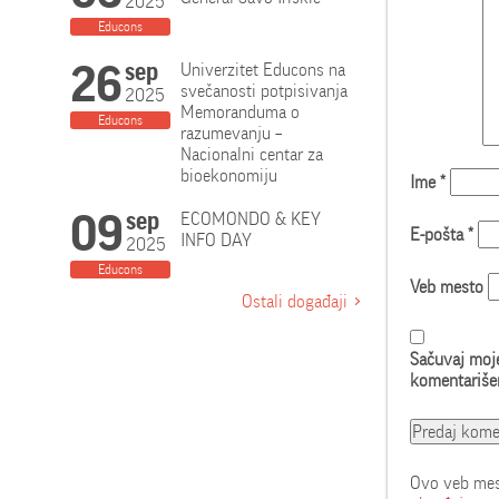
2025
Educons
26
sep
Univerzitet Educons na
svečanosti potpisivanja
2025
Memoranduma o
Educons
razumevanju –
Nacionalni centar za
bioekonomiju
Ime
*
09
sep
ECOMONDO & KEY
E-pošta
*
INFO DAY
2025
Educons
Veb mesto
Ostali događaji
Sačuvaj moje
komentariše
Ovo veb mest