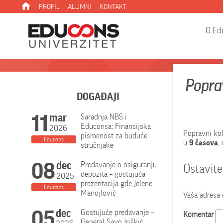
PROFIL
ALUMNI
KONTAKT
O Ed
Poprav
DOGAĐAJI
11
mar
Saradnja NBS i
Educonsa: Finansijska
2026
Popravni ko
pismenost za buduće
Educons
u
9 časova
,
stručnjake
08
dec
Predavanje o osiguranju
Ostavit
depozita – gostujuća
2025
prezentacija gđe Jelene
Educons
Manojlović
Vaša adresa 
05
dec
Gostujuće predavanje –
Komentar
General Savo Iriškić