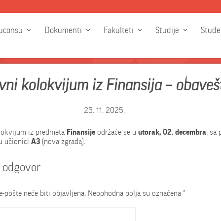
uconsu
Dokumenti
Fakulteti
Studije
Stude
ni kolokvijum iz Finansija – obaveš
25. 11. 2025.
lokvijum iz predmeta
Finansije
održaće se u
utorak, 02. decembra
, sa
 u učionici
A3
(nova zgrada).
e odgovor
e-pošte neće biti objavljena.
Neophodna polja su označena
*