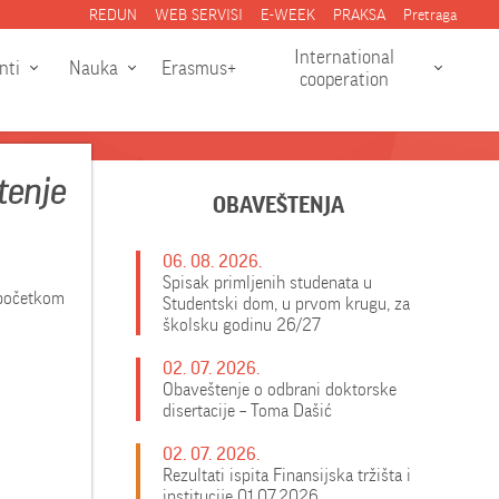
REDUN
WEB SERVISI
E-WEEK
PRAKSA
Pretraga
International
nti
Nauka
Erasmus+
cooperation
tenje
OBAVEŠTENJA
06. 08. 2026.
Spisak primljenih studenata u
 početkom
Studentski dom, u prvom krugu, za
školsku godinu 26/27
02. 07. 2026.
Obaveštenje o odbrani doktorske
disertacije – Toma Dašić
02. 07. 2026.
Rezultati ispita Finansijska tržišta i
institucije 01.07.2026.