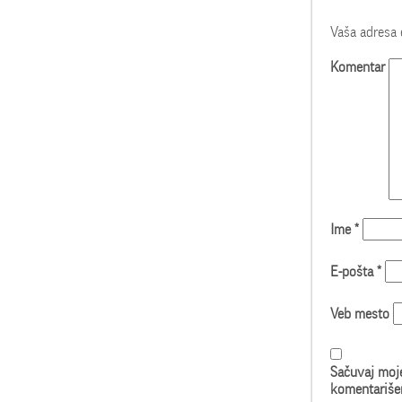
Vaša adresa 
Komentar
Ime
*
E-pošta
*
Veb mesto
Sačuvaj moje
komentariše