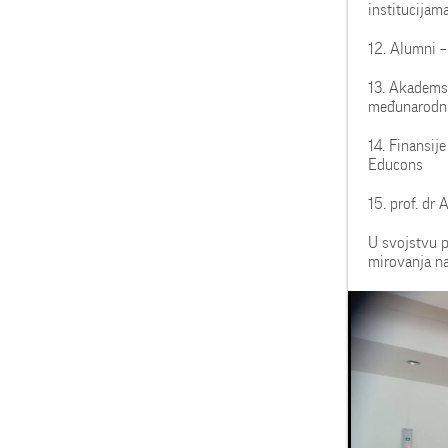
institucijam
12. Alumni –
13. Akademsk
međunarodnu
14. Finansije
Educons
15. prof. dr
U svojstvu p
mirovanja na