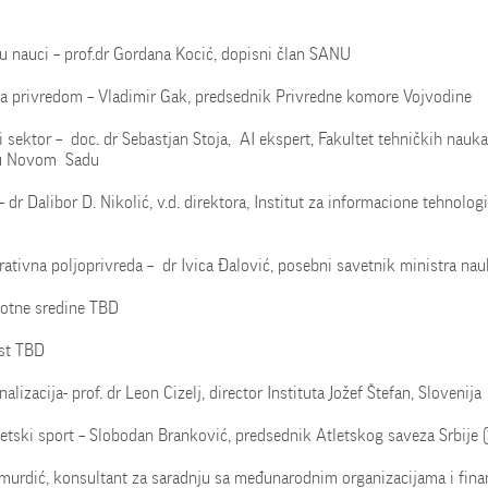
 u nauci – prof.dr Gordana Kocić, dopisni član SANU
sa privredom – Vladimir Gak, predsednik Privredne komore Vojvodine
i sektor – doc. dr Sebastjan Stoja, AI ekspert, Fakultet tehničkih nauka
 u Novom Sadu
– dr Dalibor D. Nikolić, v.d. direktora, Institut za informacione tehnologi
rativna poljoprivreda – dr Ivica Đalović, posebni savetnik ministra na
ivotne sredine TBD
st TBD
nalizacija- prof. dr Leon Cizelj, director Instituta Jožef Štefan, Slovenija
tetski sport – Slobodan Branković, predsednik Atletskog saveza Srbije 
imurdić, konsultant za saradnju sa međunarodnim organizacijama i fina