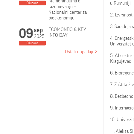
Memoranduma o
u Rumuniji
Educons
razumevanju –
Nacionalni centar za
2. Izvrsnost
bioekonomiju
3. Saradnja 
09
sep
ECOMONDO & KEY
INFO DAY
2025
4. Energetsk
Educons
Univerzitet
Ostali događaji
5. AI sektor 
Kragujevac
6. Bioregene
7. Zaštita ž
8. Bezbedno
9. Internacio
10. Univerzi
11. Aleksa S