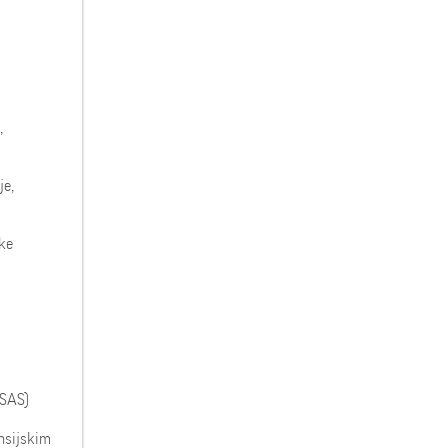
,
je,
uke
(SAS)
nsijskim