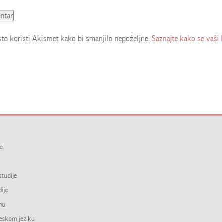
o koristi Akismet kako bi smanjilo nepoželjne.
Saznajte kako se vaši
e
studije
ije
inu
leskom jeziku