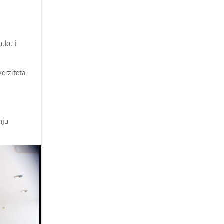
auku i
verziteta
nju