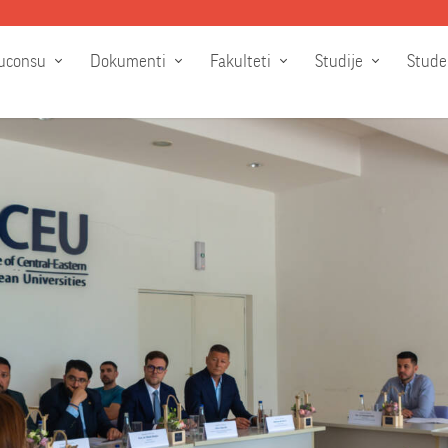
uconsu
Dokumenti
Fakulteti
Studije
Stude