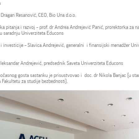
a
 Dragan Resanović, CEO, Bio Una d.o.o.
a pitanja i razvoj – prof. dr Andrea Andrejević Panić, prorektorka za n
 saradnju Univerziteta Educons
 i investicije – Slavica Andrejević, generalni i finansijski menadžer Uni
 Aleksandar Andrejević, predsednik Saveta Univerziteta Educons
očasnog gosta sastanku je prisustvovao i doc. dr Nikola Banjac (u sta
 Fakultetu za studije bezbednosti).