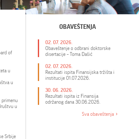
OBAVEŠTENJA
02. 07. 2026.
Obaveštenje o odbrani doktorske
oard of
disertacije – Toma Dašić
02. 07. 2026.
teta u
Rezultati ispita Finansijska tržišta i
institucije 01.07.2026.
uštva u
30. 06. 2026.
Rezultati ispita iz Finansija
 i primenu
održanog dana 30.06.2026.
društvu u
Sva obaveštenja
e Srbije