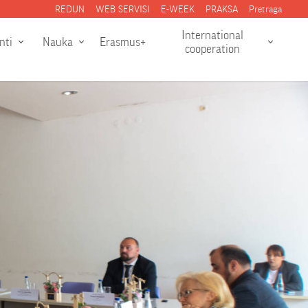
REDUN
WEB SERVISI
E-WEEK
PRAKSA
Pretraga
International
nti
Nauka
Erasmus+
cooperation