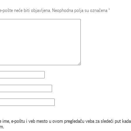
e-pošte neće biti objavljena.
Neophodna polja su označena
*
 ime, e-poštu i veb mesto u ovom pregledaču veba za sledeći put kada
m.