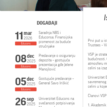
I
DOGAĐAJI
11
mar
Saradnja NBS i
Educonsa: Finansijska
2026
Prvi put u i
pismenost za buduće
Educons
Trustees – V
stručnjake
VSP je strat
08
dec
Predavanje o osiguranju
budućnosti.
depozita – gostujuća
2025
atmosferu m
prezentacija gđe Jelene
Educons
celini sa iz
Manojlović
Univerzitet 
05
dec
Gostujuće predavanje –
savremenog 
General Savo Iriškić
2025
celini u koje
Educons
Članovi VSP
26
sep
Univerzitet Educons na
svečanosti potpisivanja
2025
1. Akademik 