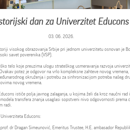
storijski dan za Univerzitet Educons
03. 06. 2026.
storiji visokog obrazovanja Srbije pri jednom univerzitetu osnovan je B
isoki savet poverenika (VSP).
eško telo koje preuzima ulogu strateškog usmeravanja razvoja univerzi
 Ovakav potez je odgovor na vrlo kompleksne zahteve novog vremena,
eđunarodnog okruženja i potrebu za sinhronizacijom potreba našeg dr
azovima novog vremena.
Educons ističe polja javnog zalaganja, u kojima želi da kroz naučni rad
modela transfera znanja usaglasi sopstveni nivo odgovornosti prema 
m radi.
 Univerziteta Educons:
prof. dr Dragan Simeunović, Emeritus Trustee, H.E. ambasador Republik