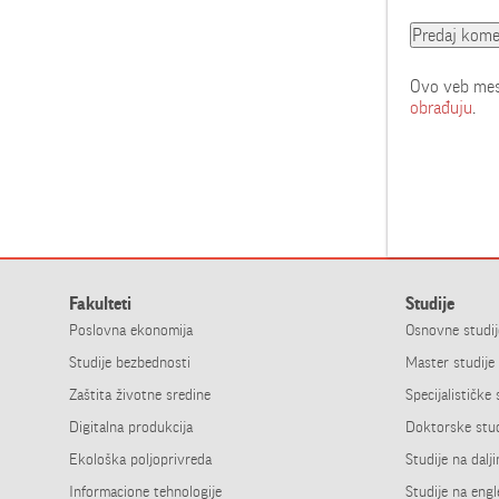
Ovo veb mest
obrađuju
.
Fakulteti
Studije
Poslovna ekonomija
Osnovne studij
Studije bezbednosti
Master studije
Zaštita životne sredine
Specijalističke 
Digitalna produkcija
Doktorske stud
Ekološka poljoprivreda
Studije na dalj
Informacione tehnologije
Studije na eng