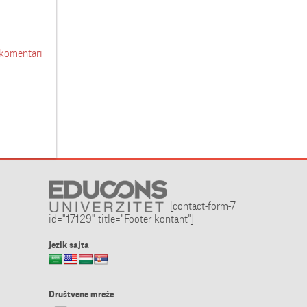
 komentari
[contact-form-7
id="17129" title="Footer kontant"]
Jezik sajta
Društvene mreže